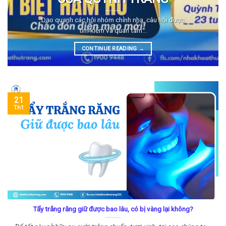
Dạo quanh các hội nhóm chỉnh nha, câu hỏi được
tìm kiếm và quan tâm...
CONTINUE READING
→
21
Th1
Tẩy trắng răng giữ được bao lâu, có bị vàng lại không?