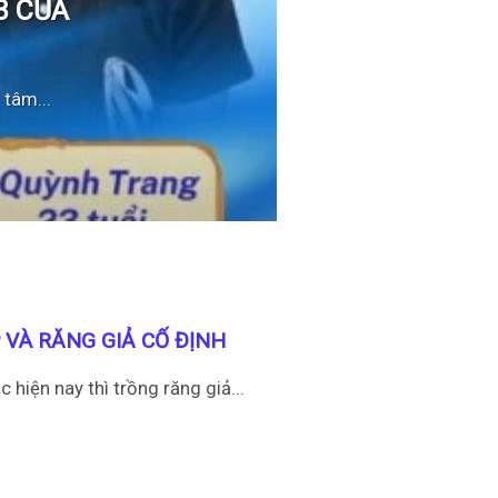
3 CỦA
tâm...
 VÀ RĂNG GIẢ CỐ ĐỊNH
 hiện nay thì trồng răng giả...