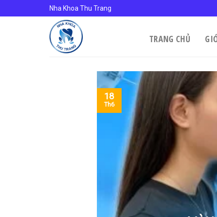
Skip
Nha Khoa Thu Trang
to
content
TRANG CHỦ
GI
18
Th6