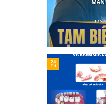
 chăm
MÀN 
Dạo q
24
Th5