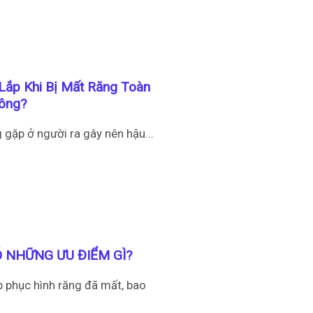
ắp Khi Bị Mất Răng Toàn
ông?
 gặp ở người ra gây nên hậu...
 NHỮNG ƯU ĐIỂM GÌ?
p phục hình răng đã mất, bao