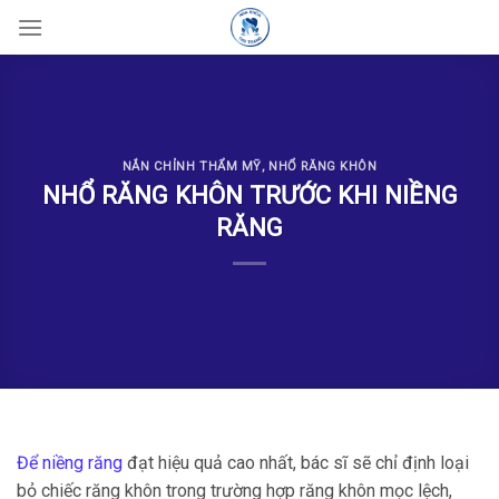
Skip
to
content
NẮN CHỈNH THẨM MỸ
,
NHỔ RĂNG KHÔN
NHỔ RĂNG KHÔN TRƯỚC KHI NIỀNG
RĂNG
Để niềng răng
đạt hiệu quả cao nhất, bác sĩ sẽ chỉ định loại
bỏ chiếc răng khôn trong trường hợp răng khôn mọc lệch,