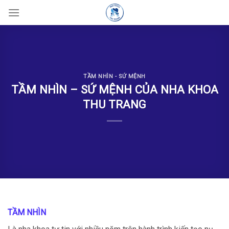
Skip
to
content
TẦM NHÌN - SỨ MỆNH
TẦM NHÌN – SỨ MỆNH CỦA NHA KHOA
THU TRANG
TẦM NHÌN