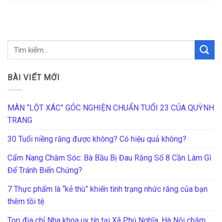
BÀI VIẾT MỚI
MÀN “LỘT XÁC” GÓC NGHIỆN CHUẨN TUỔI 23 CỦA QUỲNH
TRANG
30 Tuổi niềng răng được không? Có hiệu quả không?
Cẩm Nang Chăm Sóc: Bà Bầu Bị Đau Răng Số 8 Cần Làm Gì
Để Tránh Biến Chứng?
7 Thực phẩm là “kẻ thù” khiến tình trạng nhức răng của bạn
thêm tồi tệ
Top địa chỉ Nha khoa uy tín tại Xã Phú Nghĩa, Hà Nội chăm