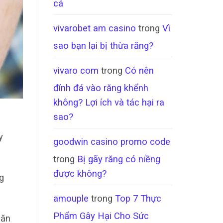
cả
vivarobet am casino
trong
Vì
sao bạn lại bị thừa răng?
vivaro com
trong
Có nên
đính đá vào răng khểnh
không? Lợi ích và tác hại ra
sao?
y
goodwin casino promo code
trong
Bị gãy răng có niềng
được không?
g
amouple
trong
Top 7 Thực
Phẩm Gây Hại Cho Sức
 ăn