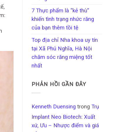
ế,
7 Thực phẩm là “kẻ thù”
ồm:
khiến tình trạng nhức răng
của bạn thêm tồi tệ
n
Top địa chỉ Nha khoa uy tín
tại Xã Phú Nghĩa, Hà Nội
chăm sóc răng miệng tốt
nhất
PHẢN HỒI GẦN ĐÂY
Kenneth Duensing
trong
Trụ
Implant Neo Biotech: Xuất
xứ, Ưu – Nhược điểm và giá