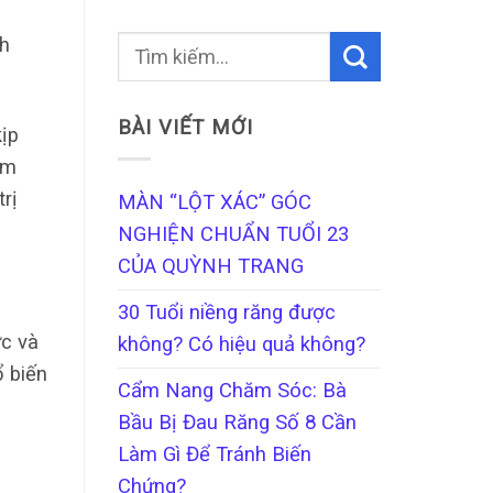
ch
BÀI VIẾT MỚI
ịp
ểm
trị
MÀN “LỘT XÁC” GÓC
NGHIỆN CHUẨN TUỔI 23
CỦA QUỲNH TRANG
30 Tuổi niềng răng được
ức và
không? Có hiệu quả không?
ổ biến
Cẩm Nang Chăm Sóc: Bà
Bầu Bị Đau Răng Số 8 Cần
Làm Gì Để Tránh Biến
Chứng?