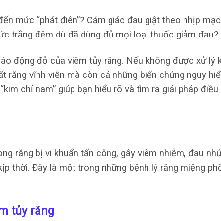
đến mức “phát điên”? Cảm giác đau giật theo nhịp mạ
thức trắng đêm dù đã dùng đủ mọi loại thuốc giảm đau?
báo động đỏ của viêm tủy răng. Nếu không được xử lý k
mất răng vĩnh viễn mà còn cả những biến chứng nguy hi
“kim chỉ nam” giúp bạn hiểu rõ và tìm ra giải pháp điều 
rong răng bị vi khuẩn tấn công, gây viêm nhiễm, đau nh
kịp thời. Đây là một trong những bệnh lý răng miệng ph
m tủy răng