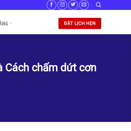
ÀNG
ĐẶT LỊCH HẸN
 và Cách chấm dứt cơn